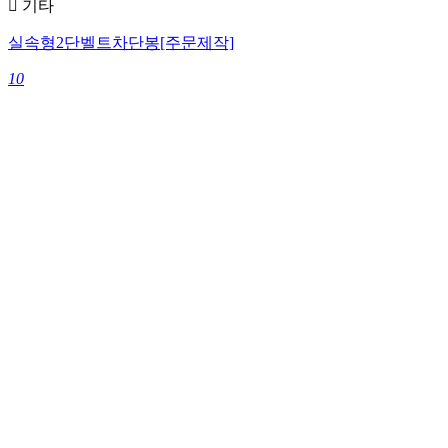
기타
실속형2단벨트차단봉[주문제작]
10