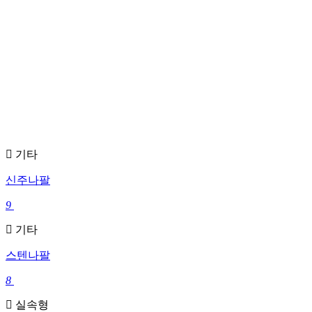
기타
신주나팔
9
기타
스텐나팔
8
실속형