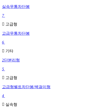
실속무통차단봉
7
고급형
고급무통차단봉
6
기타
2단분리형
5
고급형
고급형벨트차단봉/벽걸이형
4
실속형