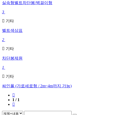
실속형벨트차단봉/벽걸이형
3
기타
벨트색상표
2
기타
차단봉제원
1
기타
싸인폴 (가로세로형 / 2m~4m까지 가능)
1 / 1